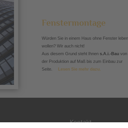
Fenstermontage
Würden Sie in einem Haus ohne Fenster lebe
wollen? Wir auch nicht!
Aus diesem Grund steht Ihnen
s.A.i.-Bau
von
der Produktion auf Maß bis zum Einbau zur
Seite.
Lesen Sie mehr dazu.
Kontakt